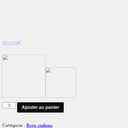
50,00
€
quantité
Ajouter au panier
de
Bon
Catégorie :
Bons cadeau