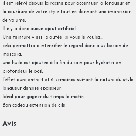
il est relevé depuis la racine pour accentuer la longueur et
la courbure de votre style tout en donnant une impression
de volume.
Il n’y a donc aucun ajout artificiel.
Une teinture y est ajoutée si vous le voulez…
cela permettra d’intensifier le regard donc plus besoin de
mascara.
une huile est ajoutee à la fin du soin pour hydrater en
profondeur le poil.
l’effet dure entre 4 et 6 semaines suivant la nature du style
longueur densité épaisseur.
Idéal pour gagner du temps le matin
Bon cadeau extension de cils
Avis