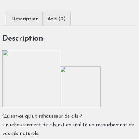
cadeau
extension
Description
Avis (0)
de
cils
Description
Qu’est-ce qu’un réhausseur de cils ?
Le rehaussement de cils est en réalité un recourbement de
vos cils naturels.