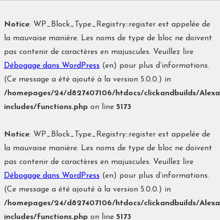
Notice
: WP_Block_Type_Registry::register est appelée de
la mauvaise manière. Les noms de type de bloc ne doivent
pas contenir de caractères en majuscules. Veuillez lire
Débogage dans WordPress
(en) pour plus d’informations.
(Ce message a été ajouté à la version 5.0.0.) in
/homepages/24/d827407106/htdocs/clickandbuilds/Alex
includes/functions.php
on line
5173
Notice
: WP_Block_Type_Registry::register est appelée de
la mauvaise manière. Les noms de type de bloc ne doivent
pas contenir de caractères en majuscules. Veuillez lire
Débogage dans WordPress
(en) pour plus d’informations.
(Ce message a été ajouté à la version 5.0.0.) in
/homepages/24/d827407106/htdocs/clickandbuilds/Alex
includes/functions.php
on line
5173