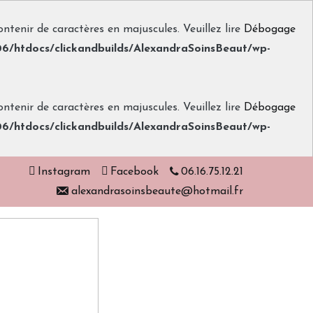
tenir de caractères en majuscules. Veuillez lire
Débogage
/htdocs/clickandbuilds/AlexandraSoinsBeaut/wp-
tenir de caractères en majuscules. Veuillez lire
Débogage
/htdocs/clickandbuilds/AlexandraSoinsBeaut/wp-
Instagram
Facebook
06.16.75.12.21
alexandrasoinsbeaute@hotmail.fr