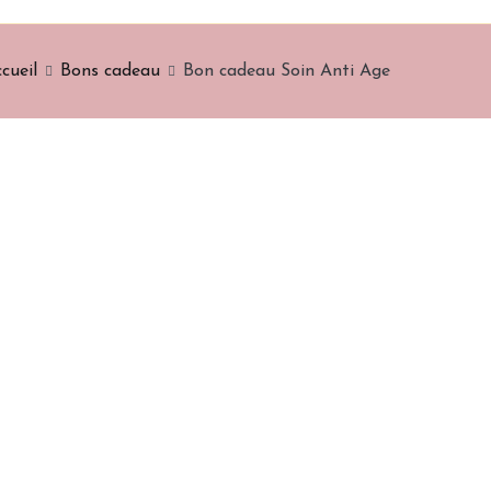
cueil
Bons cadeau
Bon cadeau Soin Anti Age