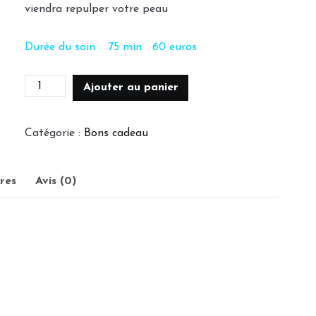
viendra repulper votre peau
Durée du soin : 75 min 60 euros
quantité
Ajouter au panier
de
Bon
Catégorie :
Bons cadeau
cadeau
Soin
res
Avis (0)
Anti
Age